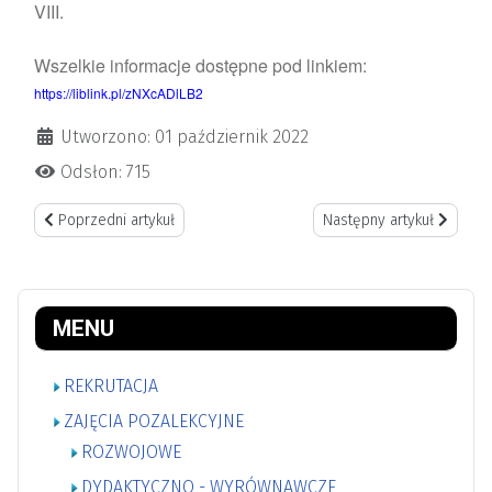
VIII.
Wszelkie informacje dostępne pod linkiem:
https://liblink.pl/zNXcADlLB2
Utworzono: 01 październik 2022
Odsłon: 715
Poprzedni artykuł: III edycja konkursu WNUCZKA, WNUCZEK EDUKUJ
Następny artykuł: Konkur
Poprzedni artykuł
Następny artykuł
MENU
REKRUTACJA
ZAJĘCIA POZALEKCYJNE
ROZWOJOWE
DYDAKTYCZNO - WYRÓWNAWCZE