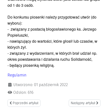
od 1 do 3 osób.
Do konkursu piosenki należy przygotować utwór (do
wyboru):
- związany z postacią błogosławionego ks. Jerzego
Popiełuszki,
- nawiązujący do wartości, które głosił lub czasów, w
których żył.
- związany z wydarzeniami, w których brał udział np.
okres powstawania i działania ruchu Solidarność,
- będący piosenką religijną.
Regulamin
Utworzono: 01 październik 2022
Odsłon: 616
Poprzedni artykuł: Konkurs pt. "Polskie Symbole narodowe"
Następny artykuł: Konkurs 
Poprzedni artykuł
Następny artykuł