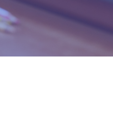
na Kasprowym Wierchu, gdzie wyjechali kolejką