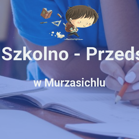
 Szkolno - Przed
w Murzasichlu